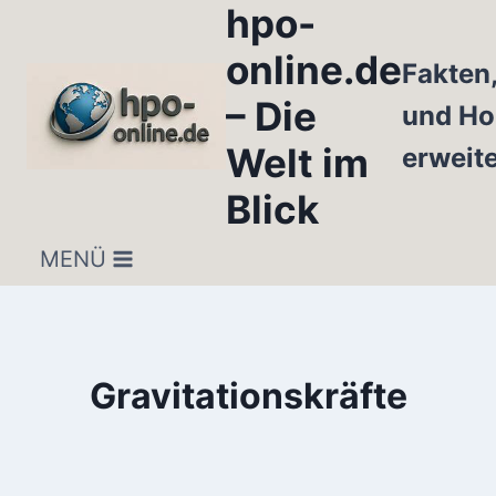
hpo-
Zum
Inhalt
online.de
Fakten
springen
– Die
und Ho
Welt im
erweit
Blick
MENÜ
Gravitationskräfte