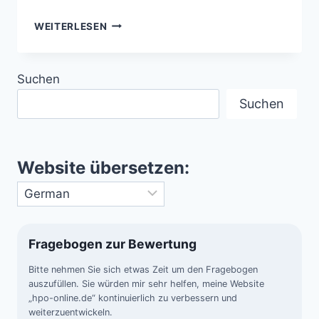
DAS
WEITERLESEN
KOSMISCHE
NETZ:
GROSSSTRUKTUR D
Suchen
ES U
NIVERSUMS, F
Suchen
ILAMENTE U
ND D
UNKLE M
ATERIE E
Website übersetzen:
RKLÄRT
Fragebogen zur Bewertung
Bitte nehmen Sie sich etwas Zeit um den Fragebogen
auszufüllen. Sie würden mir sehr helfen, meine Website
„hpo-online.de“ kontinuierlich zu verbessern und
weiterzuentwickeln.