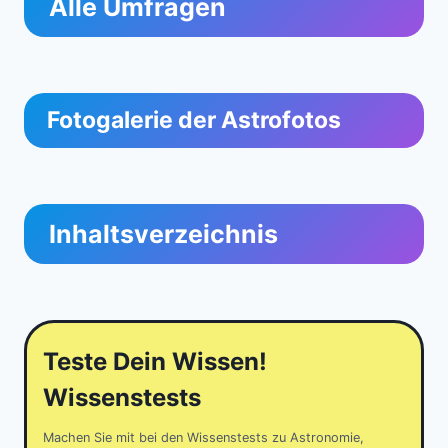
Alle Umfragen
Fotogalerie der Astrofotos
Inhaltsverzeichnis
Teste Dein Wissen!
Wissenstests
Machen Sie mit bei den Wissenstests zu Astronomie,