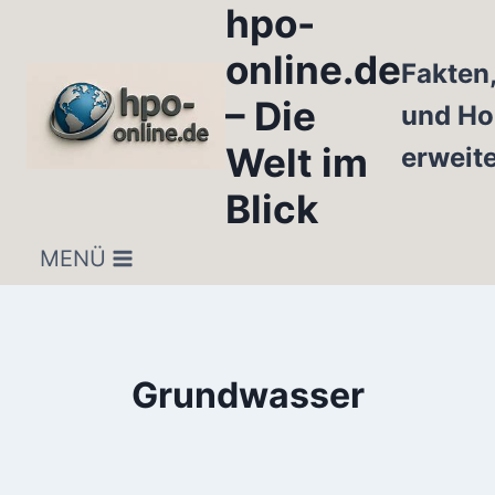
hpo-
Zum
Inhalt
online.de
Fakten
springen
– Die
und Ho
Welt im
erweit
Blick
MENÜ
Grundwasser