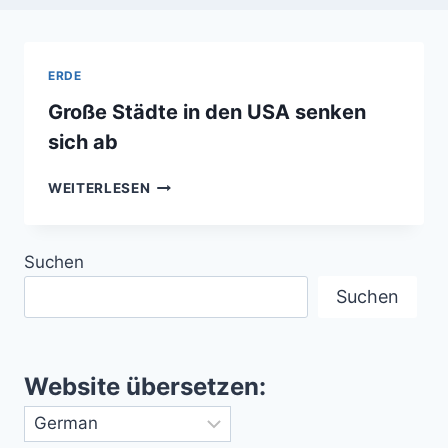
ERDE
Große Städte in den USA senken
sich ab
GROSSE S
WEITERLESEN
TÄDTE I
N D
EN U
Suchen
SA S
ENKEN S
Suchen
ICH A
B
Website übersetzen: