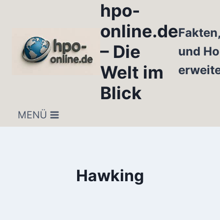
hpo-
Zum
Inhalt
online.de
Fakten
springen
– Die
und Ho
Welt im
erweit
Blick
MENÜ
Hawking