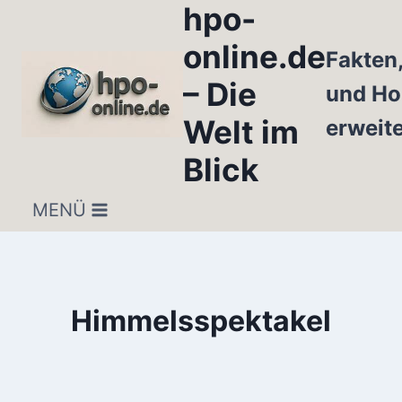
hpo-
Zum
Inhalt
online.de
Fakten
springen
– Die
und Ho
Welt im
erweit
Blick
MENÜ
Himmelsspektakel