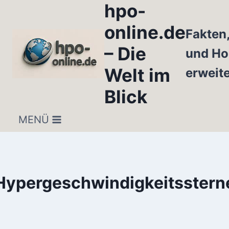
hpo-
Zum
Inhalt
online.de
Fakten
springen
– Die
und Ho
Welt im
erweit
Blick
MENÜ
Hypergeschwindigkeitsstern