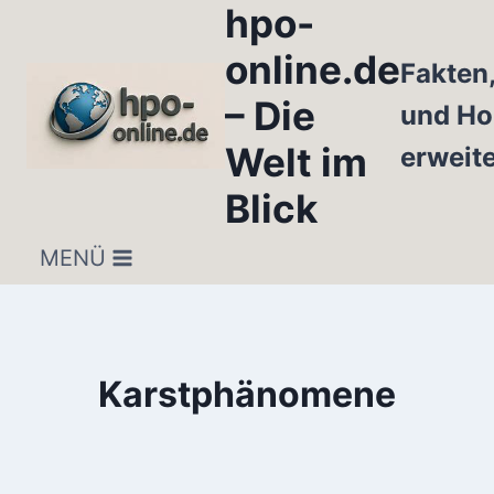
hpo-
Zum
Inhalt
online.de
Fakten
springen
– Die
und Ho
Welt im
erweit
Blick
MENÜ
Karstphänomene