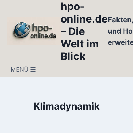
hpo-
Zum
Inhalt
online.de
Fakten
springen
– Die
und Ho
Welt im
erweit
Blick
MENÜ
Klimadynamik