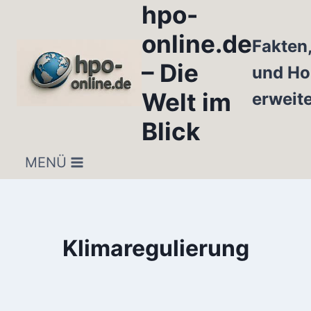
hpo-
Zum
Inhalt
online.de
Fakten
springen
– Die
und Ho
Welt im
erweit
Blick
MENÜ
Klimaregulierung