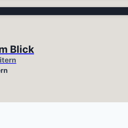
im Blick
itern
ern