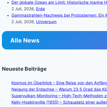
Der globale Ozean am Limit: Historische marine H
2 Juli, 2026,
Erde
Gammastrahlen-Nachweis bei Protosternen: Ein M
2 Juli, 2026,
Universum
Alle News
Neueste Beiträge
Kosmos im Überblick – Eine Reise von den Anfän
Neigung der Erdachse – Warum 23,5 Grad das K
Supervulkan-Monitoring – High-Tech-Methoden z
Kelly-Hopkinsville (1955) – Schauplatz einer auße