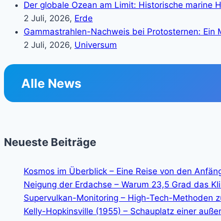
Der globale Ozean am Limit: Historische marine H
2 Juli, 2026,
Erde
Gammastrahlen-Nachweis bei Protosternen: Ein M
2 Juli, 2026,
Universum
Alle News
Neueste Beiträge
Kosmos im Überblick – Eine Reise von den Anfän
Neigung der Erdachse – Warum 23,5 Grad das K
Supervulkan-Monitoring – High-Tech-Methoden z
Kelly-Hopkinsville (1955) – Schauplatz einer auße