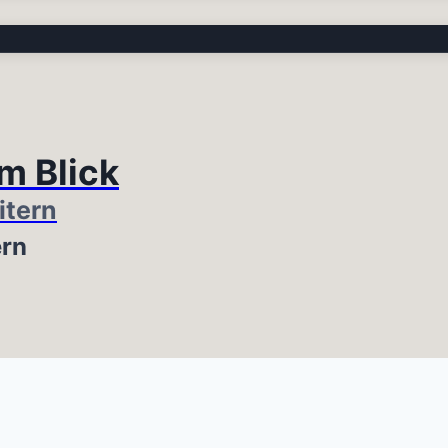
im Blick
itern
ern