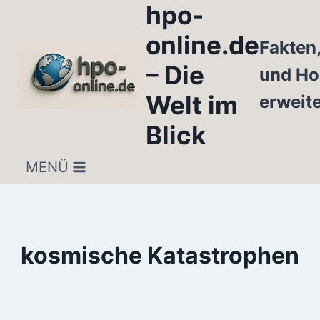
hpo-
Zum
Inhalt
online.de
Fakten
springen
– Die
und Ho
Welt im
erweit
Blick
MENÜ
kosmische Katastrophen