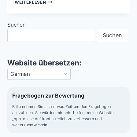
TODESKAMPF
WEITERLESEN
EINES
STERNS
IM
Suchen
ALL,
DER
Suchen
HELL
WIE
TAUSEND
SONNEN
Website übersetzen:
LEUCHTET
Fragebogen zur Bewertung
Bitte nehmen Sie sich etwas Zeit um den Fragebogen
auszufüllen. Sie würden mir sehr helfen, meine Website
„hpo-online.de“ kontinuierlich zu verbessern und
weiterzuentwickeln.