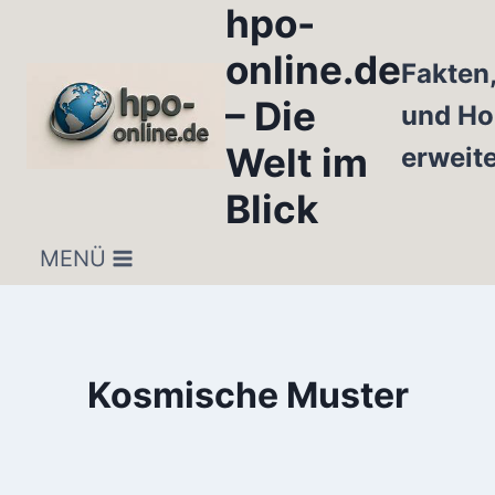
hpo-
Zum
Inhalt
online.de
Fakten
springen
– Die
und Ho
Welt im
erweit
Blick
MENÜ
Kosmische Muster