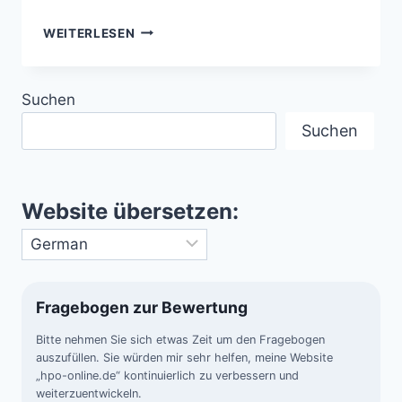
BRETONISCHE
WEITERLESEN
KÜSTE
BIRGT
URALTES
Suchen
GEHEIMNIS
–
Suchen
7000
JAHRE
ALTE
MAUER
Website übersetzen:
IM
ATLANTIK
ENTDECKT
Fragebogen zur Bewertung
Bitte nehmen Sie sich etwas Zeit um den Fragebogen
auszufüllen. Sie würden mir sehr helfen, meine Website
„hpo-online.de“ kontinuierlich zu verbessern und
weiterzuentwickeln.