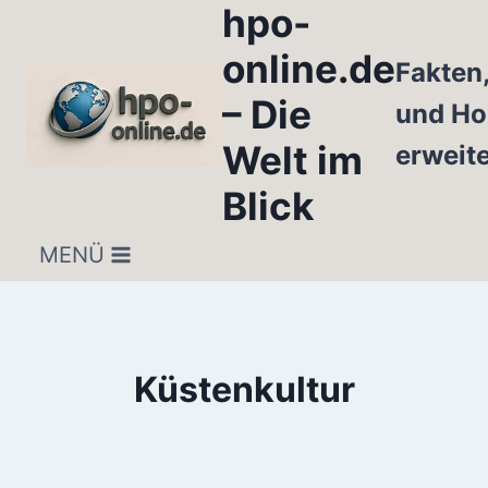
hpo-
Zum
Inhalt
online.de
Fakten
springen
– Die
und Ho
Welt im
erweit
Blick
MENÜ
Küstenkultur