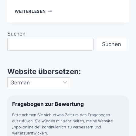
DIE
WEITERLESEN
LÄNDER
DER
WELT
Suchen
IN
SECHS
Suchen
MERKMALEN
–
VIELFALT
DER
Website übersetzen:
NATIONEN
AUF
EINEN
BLICK
Fragebogen zur Bewertung
Bitte nehmen Sie sich etwas Zeit um den Fragebogen
auszufüllen. Sie würden mir sehr helfen, meine Website
„hpo-online.de“ kontinuierlich zu verbessern und
weiterzuentwickeln.