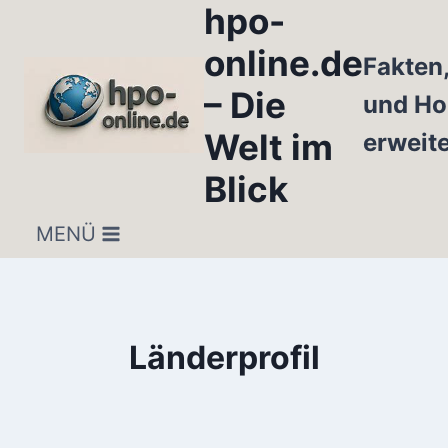
hpo-
Zum
Inhalt
online.de
Fakten
springen
– Die
und Ho
Welt im
erweit
Blick
MENÜ
Länderprofil