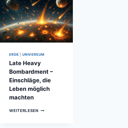
ERDE
|
UNIVERSUM
Late Heavy
Bombardment –
Einschläge, die
Leben möglich
machten
LATE
WEITERLESEN
HEAVY
BOMBARDMENT
–