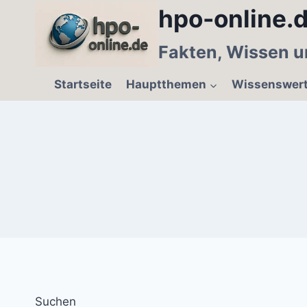
Zum
hpo-online.d
Inhalt
springen
Fakten, Wissen u
Startseite
Hauptthemen
Wissenswer
Suchen