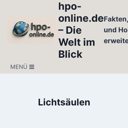
hpo-
Zum
Inhalt
online.de
Fakten
springen
– Die
und Ho
Welt im
erweit
Blick
MENÜ
Lichtsäulen