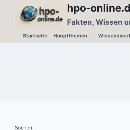
Zum
hpo-online.d
Inhalt
springen
Fakten, Wissen u
Startseite
Hauptthemen
Wissenswer
Suchen