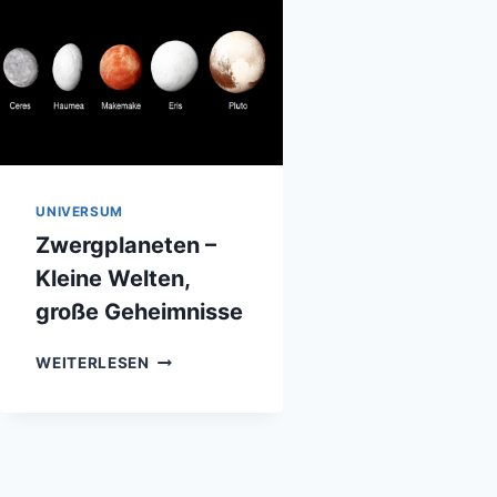
UNIVERSUM
Zwergplaneten –
Kleine Welten,
große Geheimnisse
ZWERGPLANETEN
WEITERLESEN
–
KLEINE
WELTEN,
GROSSE G
EHEIMNISSE