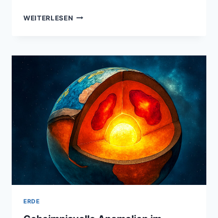
PLATTENTEKTONIK
WEITERLESEN
IM
DETAIL
–
KRÄFTE
DER
ERDE
–
BEWEGUNG
FORMT
KONTINENTE
ERDE