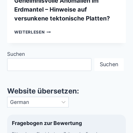
Geheimnisvolle Anomalien im
Erdmantel – Hinweise auf
versunkene tektonische Platten?
GEHEIMNISVOLLE
WEITERLESEN
ANOMALIEN
IM
ERDMANTEL
Suchen
–
HINWEISE
Suchen
AUF
VERSUNKENE
TEKTONISCHE
PLATTEN?
Website übersetzen:
Fragebogen zur Bewertung