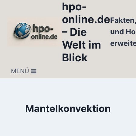
hpo-
Zum
Inhalt
online.de
Fakten
springen
– Die
und Ho
Welt im
erweit
Blick
MENÜ
Mantelkonvektion