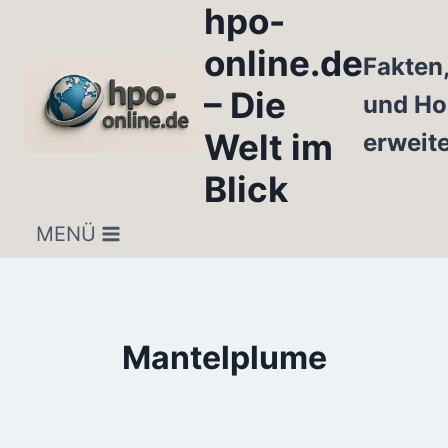
hpo-
Zum
Inhalt
online.de
Fakten
springen
– Die
und Ho
Welt im
erweit
Blick
MENÜ
Mantelplume