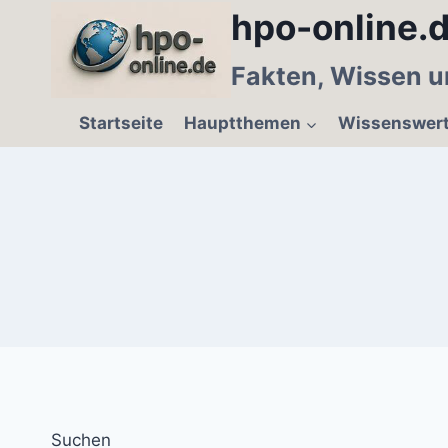
Zum
hpo-online.d
Inhalt
springen
Fakten, Wissen u
Startseite
Hauptthemen
Wissenswer
Suchen