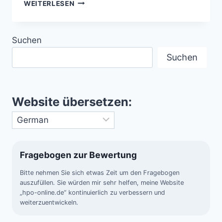
DIE
WEITERLESEN
HUDSON-
VALLEY-
SICHTUNGEN
Suchen
–
DAS
Suchen
RÄTSEL
DER
V-
FÖRMIGEN
Website übersetzen:
OBJEKTE
Fragebogen zur Bewertung
Bitte nehmen Sie sich etwas Zeit um den Fragebogen
auszufüllen. Sie würden mir sehr helfen, meine Website
„hpo-online.de“ kontinuierlich zu verbessern und
weiterzuentwickeln.