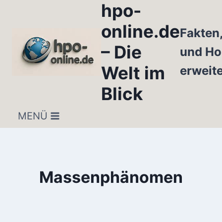
hpo-
Zum
Inhalt
online.de
Fakten
springen
– Die
und Ho
Welt im
erweit
Blick
MENÜ
Massenphänomen