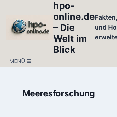
hpo-
Zum
Inhalt
online.de
Fakten
springen
– Die
und Ho
Welt im
erweit
Blick
MENÜ
Meeresforschung