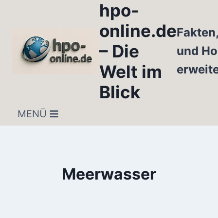
hpo-
Zum
Inhalt
online.de
Fakten
springen
– Die
und Ho
Welt im
erweit
Blick
MENÜ
Meerwasser