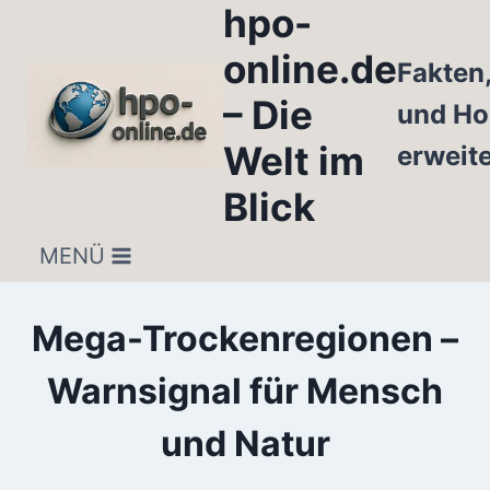
hpo-
Zum
Inhalt
online.de
Fakten
springen
– Die
und Ho
Welt im
erweit
Blick
MENÜ
Mega-Trockenregionen –
Warnsignal für Mensch
und Natur