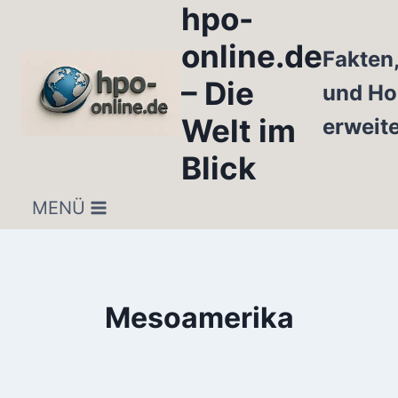
hpo-
Zum
Inhalt
online.de
Fakten
springen
– Die
und Ho
Welt im
erweit
Blick
MENÜ
Mesoamerika