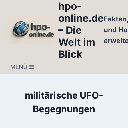
hpo-
Zum
Inhalt
online.de
Fakten
springen
– Die
und Ho
Welt im
erweit
Blick
MENÜ
militärische UFO-
Begegnungen