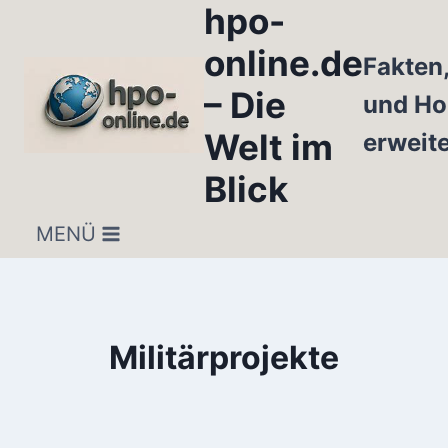
hpo-
Zum
Inhalt
online.de
Fakten
springen
– Die
und Ho
Welt im
erweit
Blick
MENÜ
Militärprojekte