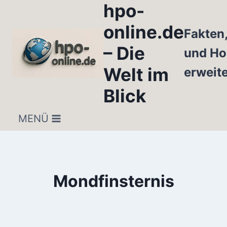
hpo-
Zum
Inhalt
online.de
Fakten
springen
– Die
und Ho
Welt im
erweit
Blick
MENÜ
Mondfinsternis