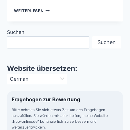
ARTEMIS-
WEITERLESEN
II-
MISSION
DER
Suchen
NASA
–
Suchen
TRIUMPHALE
RÜCKKEHR
DER
MENSCHHEIT
Website übersetzen:
ZUM
MOND
Fragebogen zur Bewertung
Bitte nehmen Sie sich etwas Zeit um den Fragebogen
auszufüllen. Sie würden mir sehr helfen, meine Website
„hpo-online.de“ kontinuierlich zu verbessern und
weiterzuentwickeln.