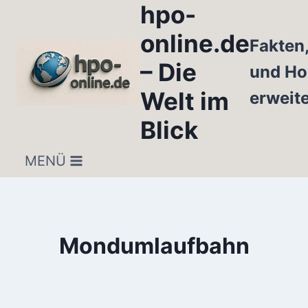
hpo-
Zum
Inhalt
online.de
Fakten
springen
– Die
und Ho
Welt im
erweit
Blick
MENÜ
Mondumlaufbahn