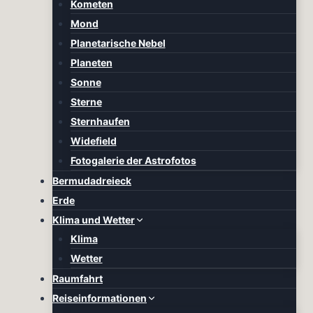
Kometen
Mond
Planetarische Nebel
Planeten
Sonne
Sterne
Sternhaufen
Widefield
Fotogalerie der Astrofotos
Bermudadreieck
Erde
Klima und Wetter
Klima
Wetter
Raumfahrt
Reiseinformationen