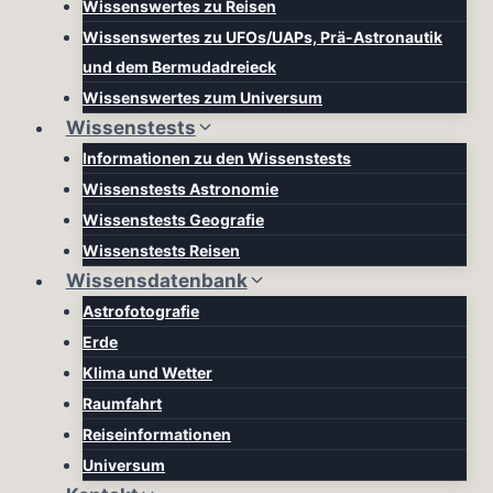
Wissenswertes zu Reisen
Wissenswertes zu UFOs/UAPs, Prä-Astronautik
und dem Bermudadreieck
Wissenswertes zum Universum
Wissenstests
Informationen zu den Wissenstests
Wissenstests Astronomie
Wissenstests Geografie
Wissenstests Reisen
Wissensdatenbank
Astrofotografie
Erde
Klima und Wetter
Raumfahrt
Reiseinformationen
Universum