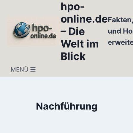
hpo-
Zum
Inhalt
online.de
Fakten
springen
– Die
und Ho
Welt im
erweit
Blick
MENÜ
Nachführung