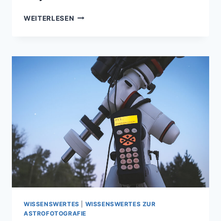
ASTROFOTOGRAFIE
WEITERLESEN
FÜR
ANFÄNGER
UND
FORTGESCHRITTENE
–
HIMMELSOBJEKTE
FÜR
JEDERMANN
WISSENSWERTES
|
WISSENSWERTES ZUR
ASTROFOTOGRAFIE