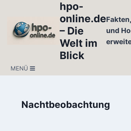
hpo-
Zum
Inhalt
online.de
Fakten
springen
– Die
und Ho
Welt im
erweit
Blick
MENÜ
Nachtbeobachtung