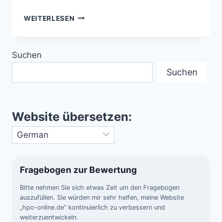
LEVELLAND
WEITERLESEN
UFO-
FALL
–
Suchen
ALS
AUTOS
Suchen
STEHEN
BLIEBEN
UND
DER
Website übersetzen:
HIMMEL
LEUCHTETE
Fragebogen zur Bewertung
Bitte nehmen Sie sich etwas Zeit um den Fragebogen
auszufüllen. Sie würden mir sehr helfen, meine Website
„hpo-online.de“ kontinuierlich zu verbessern und
weiterzuentwickeln.