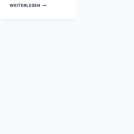
GROSSE W
WEITERLESEN
ETTERDIENSTE D
ER W
ELT –
G
LOBALE D
ATEN, P
RÄZISE V
ORHERSAGEN, V
ERLÄSSLICHER S
CHUTZ