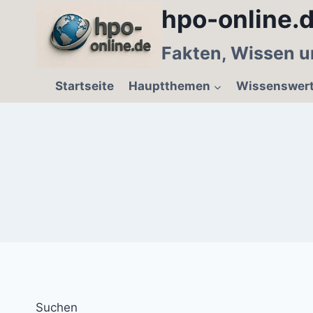
Zum
hpo-online.d
Inhalt
springen
Fakten, Wissen u
Startseite
Hauptthemen
Wissenswer
Suchen