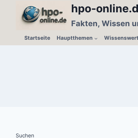
Zum
hpo-online.d
Inhalt
springen
Fakten, Wissen u
Startseite
Hauptthemen
Wissenswer
Suchen