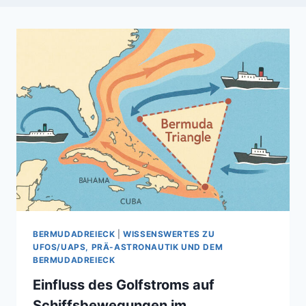
BERMUDADREIECK
|
WISSENSWERTES ZU
UFOS/UAPS, PRÄ-ASTRONAUTIK UND DEM
BERMUDADREIECK
Einfluss des Golfstroms auf
Schiffsbewegungen im