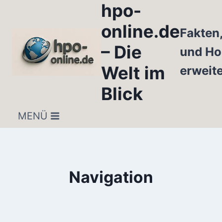
hpo-
Zum
Inhalt
online.de
Fakten
springen
– Die
und Ho
Welt im
erweit
Blick
MENÜ
Navigation