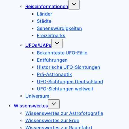
Untermenü
Reiseinformationen
umschalten
Länder
Städte
Sehenswürdigkeiten
Freizeitparks
Untermenü
UFOs/UAPs
umschalten
Bekannteste UFO-Fälle
Entführungen
Historische UFO-Sichtungen
Prä-Astronautik
UFO-Sichtungen Deutschland
UFO-Sichtungen weltweit
Universum
Untermenü
Wissenswertes
umschalten
Wissenswertes zur Astrofotografie
Wissenswertes zur Erde
Wissenswertes zur Raumfahrt