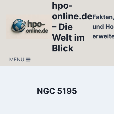
hpo-
Zum
Inhalt
online.de
Fakten
springen
– Die
und Ho
Welt im
erweit
Blick
MENÜ
NGC 5195