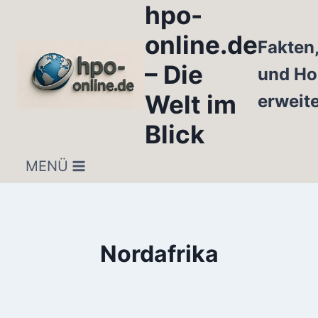
hpo-
Zum
Inhalt
online.de
Fakten
springen
– Die
und Ho
Welt im
erweit
Blick
MENÜ
Nordafrika