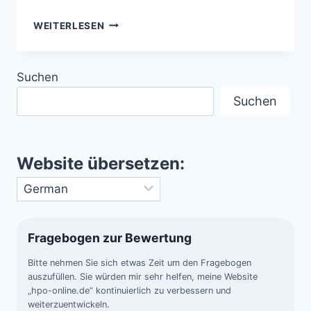
SAHARA
WEITERLESEN
–
GEOMORPHOLOGIE,
KLIMA
Suchen
UND
ÖKOSYSTEM
Suchen
DER
GRÖSSTEN T
ROCKENWÜSTE D
ER E
Website übersetzen:
RDE
Fragebogen zur Bewertung
Bitte nehmen Sie sich etwas Zeit um den Fragebogen
auszufüllen. Sie würden mir sehr helfen, meine Website
„hpo-online.de“ kontinuierlich zu verbessern und
weiterzuentwickeln.