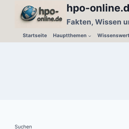
Zum
hpo-online.d
Inhalt
springen
Fakten, Wissen u
Startseite
Hauptthemen
Wissenswer
Suchen