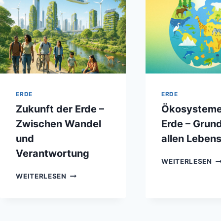
ERDE
ERDE
Zukunft der Erde –
Ökosysteme
Zwischen Wandel
Erde – Grun
und
allen Leben
Verantwortung
Ö
WEITERLESEN
D
ZUKUNFT
WEITERLESEN
ER
DER
–
ERDE
G
–
AL
ZWISCHEN