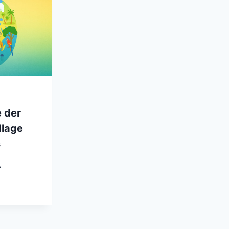
 der
dlage
s
KOSYSTEME
ER
DE
RUNDLAGE
LEN