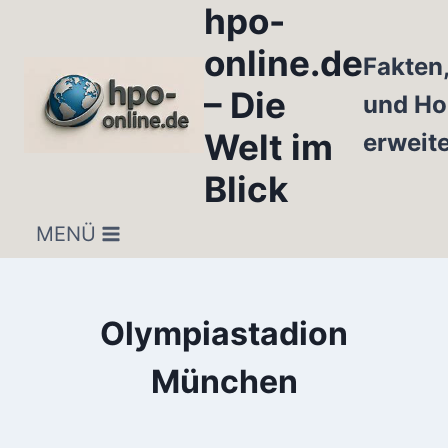
hpo-
Zum
Inhalt
online.de
Fakten
springen
– Die
und Ho
Welt im
erweit
Blick
MENÜ
Olympiastadion
München