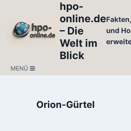
hpo-
Zum
Inhalt
online.de
Fakten
springen
– Die
und Ho
Welt im
erweit
Blick
MENÜ
Orion-Gürtel