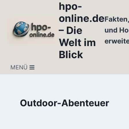
hpo-
Zum
Inhalt
online.de
Fakten
springen
– Die
und Ho
Welt im
erweit
Blick
MENÜ
Outdoor-Abenteuer