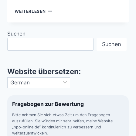
WILDWASSER-
WEITERLESEN
RAFTING
IM
GRAND
Suchen
CANYON
–
Suchen
ADRENALIN
PUR
AUF
DEM
Website übersetzen:
COLORADO
Fragebogen zur Bewertung
Bitte nehmen Sie sich etwas Zeit um den Fragebogen
auszufüllen. Sie würden mir sehr helfen, meine Website
„hpo-online.de“ kontinuierlich zu verbessern und
weiterzuentwickeln.