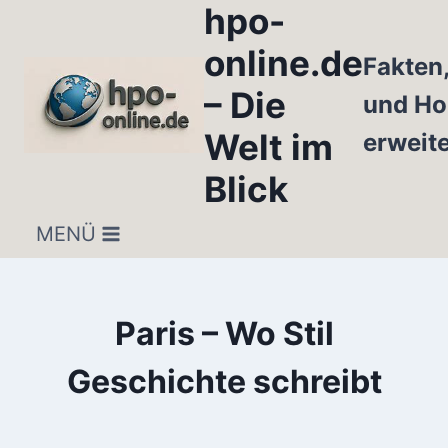
hpo-
Zum
Inhalt
online.de
Fakten
springen
– Die
und Ho
Welt im
erweit
Blick
MENÜ
Paris – Wo Stil
Geschichte schreibt