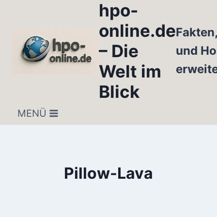
hpo-
Zum
Inhalt
online.de
Fakten
springen
– Die
und Ho
Welt im
erweit
Blick
MENÜ
Pillow-Lava