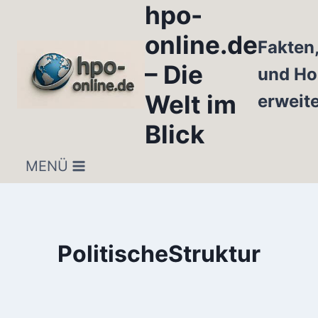
hpo-
Zum
Inhalt
online.de
Fakten
springen
– Die
und Ho
Welt im
erweit
Blick
MENÜ
PolitischeStruktur