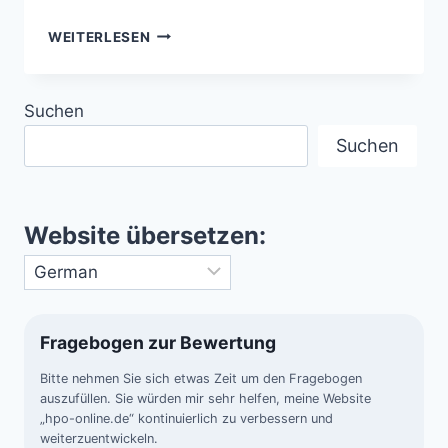
DIE
WEITERLESEN
LÄNDER
DER
WELT
Suchen
IN
SECHS
Suchen
MERKMALEN
–
VIELFALT
DER
Website übersetzen:
NATIONEN
AUF
EINEN
BLICK
Fragebogen zur Bewertung
Bitte nehmen Sie sich etwas Zeit um den Fragebogen
auszufüllen. Sie würden mir sehr helfen, meine Website
„hpo-online.de“ kontinuierlich zu verbessern und
weiterzuentwickeln.