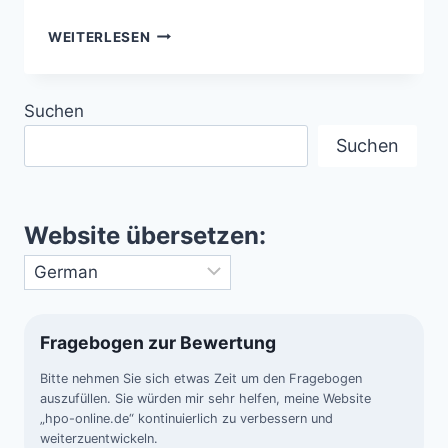
UFO-
WEITERLESEN
SICHTUNG
VON
JIMMY
Suchen
CARTER
–
Suchen
EIN
UFO-
MOMENT,
DER
Website übersetzen:
GESCHICHTE
SCHRIEB
Fragebogen zur Bewertung
Bitte nehmen Sie sich etwas Zeit um den Fragebogen
auszufüllen. Sie würden mir sehr helfen, meine Website
„hpo-online.de“ kontinuierlich zu verbessern und
weiterzuentwickeln.