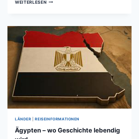
10
WEITERLESEN
FRAGEN
ZU
SEHENSWÜRDIGKEITEN
DER
ERDE
(1.
TEIL)
LÄNDER
|
REISEINFORMATIONEN
Ägypten – wo Geschichte lebendig