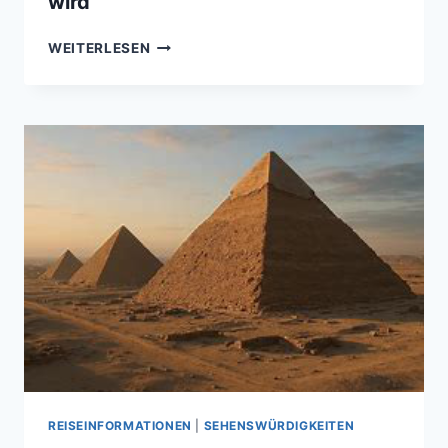
wird
ÄGYPTEN
WEITERLESEN
–
WO
GESCHICHTE
LEBENDIG
WIRD
REISEINFORMATIONEN
|
SEHENSWÜRDIGKEITEN