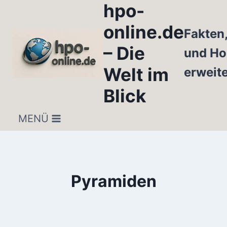
hpo-
Zum
Inhalt
online.de
Fakten
springen
– Die
und Ho
Welt im
erweit
Blick
MENÜ
Pyramiden