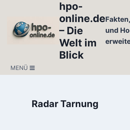
hpo-
Zum
Inhalt
online.de
Fakten
springen
– Die
und Ho
Welt im
erweit
Blick
MENÜ
Radar Tarnung