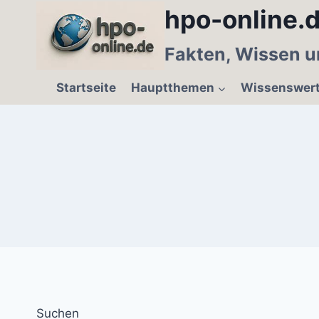
Zum
hpo-online.d
Inhalt
springen
Fakten, Wissen u
Startseite
Hauptthemen
Wissenswer
Suchen