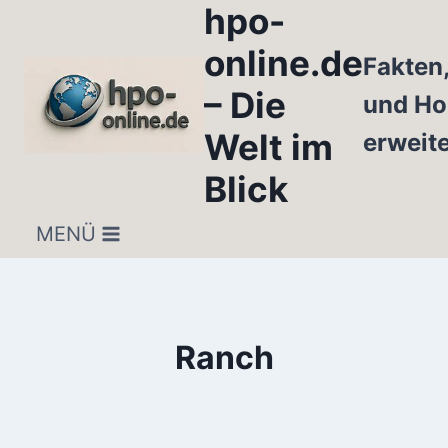
hpo-
Zum
Inhalt
online.de
Fakten
springen
– Die
und Ho
Welt im
erweit
Blick
MENÜ
Ranch